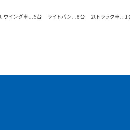
4t ウイング車...5台
ライトバン...8台
2tトラック車...1