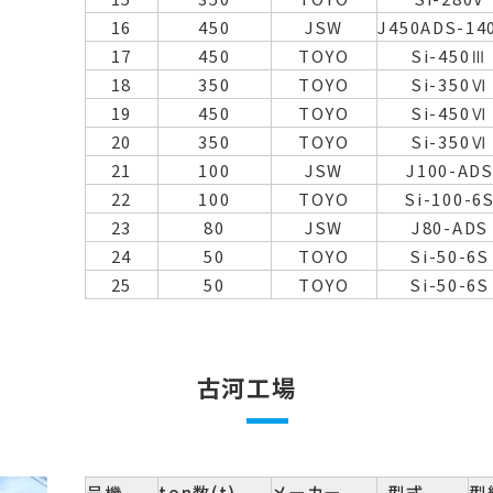
16
450
JSW
J450ADS-14
17
450
TOYO
Si-450Ⅲ
18
350
TOYO
Si-350Ⅵ
19
450
TOYO
Si-450Ⅵ
20
350
TOYO
Si-350Ⅵ
21
100
JSW
J100-AD
22
100
TOYO
Si-100-6
23
80
JSW
J80-ADS
24
50
TOYO
Si-50-6S
25
50
TOYO
Si-50-6S
古河工場
号機
ton数(t)
メーカー
型式
型