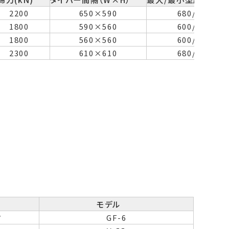
2200
650×590
680/230
1800
590×560
600/200
1800
560×560
600/200
2300
610×610
680/250
モデル
タ
GF-6