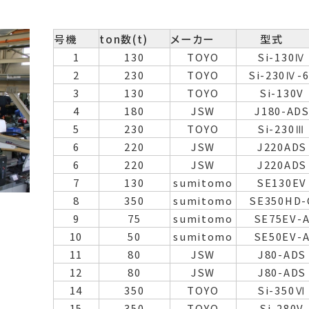
号機
ton数(t)
メーカー
型式
1
130
TOYO
Si-130Ⅳ
2
230
TOYO
Si-230Ⅳ-6
3
130
TOYO
Si-130V
4
180
JSW
J180-AD
5
230
TOYO
Si-230Ⅲ
6
220
JSW
J220ADS
6
220
JSW
J220ADS
7
130
sumitomo
SE130EV
8
350
sumitomo
SE350HD-
9
75
sumitomo
SE75EV-
10
50
sumitomo
SE50EV-
11
80
JSW
J80-ADS
12
80
JSW
J80-ADS
14
350
TOYO
Si-350Ⅵ
15
350
TOYO
Si-280V