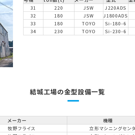
31
220
JSW
J220ADS
32
180
JSW
J1800ADS
33
180
TOYO
Si-180-6
34
230
TOYO
Si-230-6
結城工場の金型設備一覧
メーカー
機種
牧野フライス
立形マシニングセン