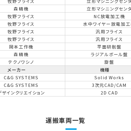
牧野フライス
立形マシニングセン
森精機
立形マシニングセン
牧野フライス
NC放電加工機
牧野フライス
水中ワイヤー放電加工
牧野フライス
汎用フライス
牧野フライス
汎用フライス
岡本工作機
平面研削盤
森精機
ラジアルボール盤
テクノワシノ
旋盤
メーカー
機種
C&G SYSTEMS
Solid Works
C&G SYSTEMS
3次元CAD/CAM
デザインクリエイション
2D CAD
運搬車両一覧