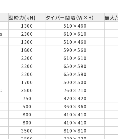
型締力(kN)
タイバー間隔（W×H）
最大/最小型厚
1300
510×460
450/1
s
2300
610×610
680/2
1300
510×460
450/1
S
1800
590×560
600/2
2300
610×610
580/2
2200
650×590
680/2
2200
650×590
680/2
1700
500×500
550/1
C
3500
760×710
670/4
A
750
420×420
410/1
A
500
360×360
350/1
800
410×410
510/5
800
410×410
510/5
3500
810×810
770/3
2800
730×730
650/3