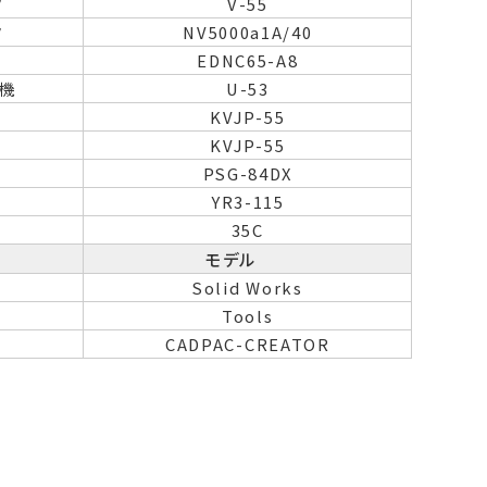
タ
V-55
タ
NV5000a1A/40
EDNC65-A8
機
U-53
KVJP-55
KVJP-55
PSG-84DX
YR3-115
35C
モデル
Solid Works
Tools
CADPAC-CREATOR